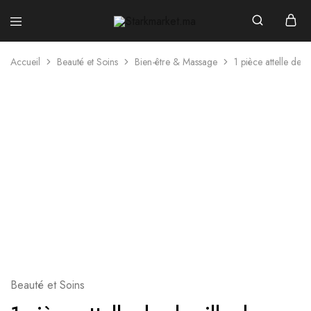
Starkmarket.ma
Accueil
Beauté et Soins
Bien-être & Massage
1 pièce attelle de c
Beauté et Soins