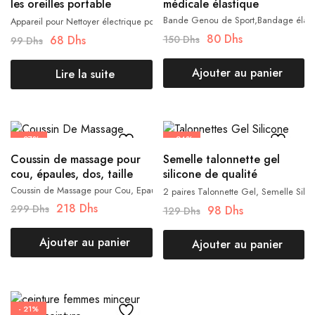
les oreilles portable
médicale élastique
aspirateur oreille
Bande Genou de Sport,Bandage élastiq
Appareil pour Nettoyer électrique pour les oreilles / WaxVac
80
Dhs
150
Dhs
68
Dhs
99
Dhs
Ajouter au panier
Lire la suite
- 27%
- 24%
Coussin de massage pour
Semelle talonnette gel
cou, épaules, dos, taille
silicone de qualité
médicale
Coussin de Massage pour Cou, Epaules, Dos, Taille
2 paires Talonnette Gel, Semelle Sili
218
Dhs
299
Dhs
98
Dhs
129
Dhs
Ajouter au panier
Ajouter au panier
- 21%