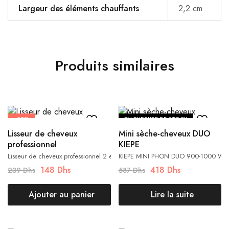
Largeur des éléments chauffants
2,2 cm
Produits similaires
- 38%
EN RUPTURE DE STOCK
Lisseur de cheveux
Mini sèche-cheveux DUO
professionnel
KIEPE
Lisseur de cheveux professionnel 2 en 1, fer à friser en céramique avec 5 vit
KIEPE MINI PHON DUO 900-1000 W
148
Dhs
418
Dhs
239
Dhs
587
Dhs
Ajouter au panier
Lire la suite