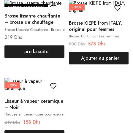
EN RUPTURE DE STOCK
- 28%
Brosse lissante chauffante
– brosse de chauffage
Brosse KIEPE from ITALY,
électrique en céramique
original pour femmes
Brosse Lissante Chauffante - Brosse de Chauffage électrique en Céramique,
Brosse KIEPE Pour Les Femmes
219
Dhs
578
Dhs
800
Dhs
Lire la suite
Ajouter au panier
- 28%
Lisseur à vapeur ceramique
– Noir
Plaques en céramiques pour assurer un lissage des cheveux en douceur
158
Dhs
219
Dhs