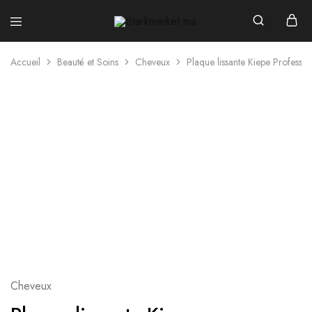
Starkmarket.ma
Accueil
Beauté et Soins
Cheveux
Plaque lissante Kiepe Professi
Cheveux