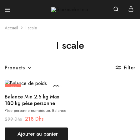
Starkmarket.ma
Accueil
I scale
I scale
Products
Filter
- 27%
Balance Min 2.5 kg Max
180 kg pèse personne
Pèse personne numérique, Balance de poids Max 180Kg pour les sportifs
218
Dhs
299
Dhs
Ajouter au panier