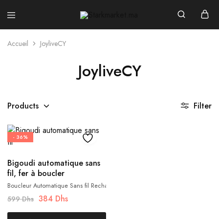
Starkmarket.ma
Accueil
JoyliveCY
JoyliveCY
Products
Filter
- 36%
Bigoudi automatique sans
fil, fer à boucler
automatique
Boucleur Automatique Sans fil Rechargeable, Portable
384
Dhs
599
Dhs